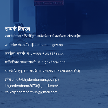
सम्पर्क विवरण
सम्पर्क ठेगाना : खिजीदेम्वा गाउँपालिकाको कार्यालय, ओखलढुंगा
website :
http://khijidembamun.gov.np
कार्यालय सम्पर्क नं : +९७७-९७६१६१४८८०
गाउँपालिका अध्यक्ष सम्पर्क नं : ९८५११३०८०१
इमरजेन्सि एम्बुलेन्स सम्पर्क न‌ः ९७६१६१४८८१(वाङ्डा शेर्पा)
इमेल :
info@khijidembamun.gov.np
/
khijeedembarm2073@gmail.com
/
ito.khijeedembarmun@gmail.com