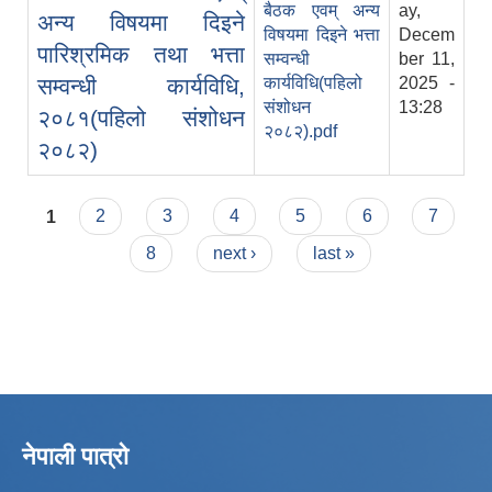
बैठक एवम् अन्य
ay,
अन्य विषयमा दिइने
विषयमा दिइने भत्ता
Decem
पारिश्रमिक तथा भत्ता
सम्वन्धी
ber 11,
सम्वन्धी कार्यविधि,
कार्यविधि(पहिलो
2025 -
संशोधन
13:28
२०८१(पहिलो संशोधन
२०८२).pdf
२०८२)
Pages
1
2
3
4
5
6
7
8
next ›
last »
नेपाली पात्रो