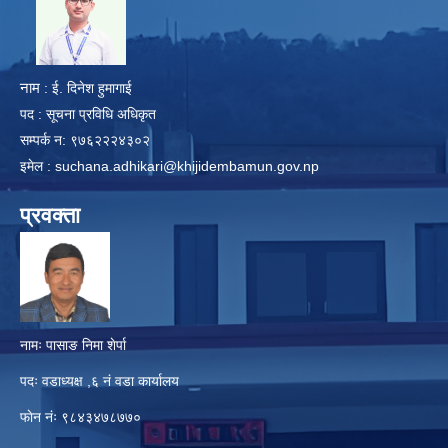
​
नाम
: ई. दिनेश हुमागाई
पद : सूचना प्रविधि अधिकृत
सम्पर्क न: ९७६२२२४३०२
इमेल :
suchana.adhikari@khijidembamun.gov.np
प्रवक्ता
नामः पासाङ निमा शेर्पा
पदः वडाध्यक्ष ,६ नं वडा कार्यालय
फाेन नंः ९८४३४७८७७०