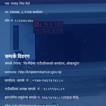
नामः पासाङ निमा शेर्पा
पदः वडाध्यक्ष ,६ नं वडा कार्यालय
फाेन नंः ९८४३४७८७७०
सम्पर्क विवरण
सम्पर्क ठेगाना : खिजीदेम्वा गाउँपालिकाको कार्यालय, ओखलढुंगा
website :
http://khijidembamun.gov.np
कार्यालय सम्पर्क नं : +९७७-९७६१६१४८८०
गाउँपालिका अध्यक्ष सम्पर्क नं : ९८५११३०८०१
इमरजेन्सि एम्बुलेन्स सम्पर्क न‌ः ९७६१६१४८८१(वाङ्डा शेर्पा)
इमेल :
info@khijidembamun.gov.np
/