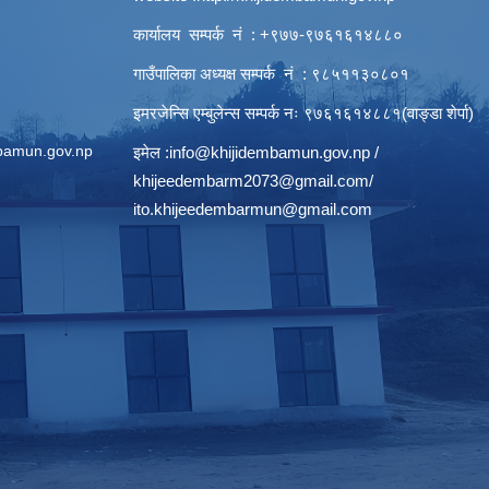
कार्यालय सम्पर्क नं : +९७७-९७६१६१४८८०
गाउँपालिका अध्यक्ष सम्पर्क नं : ९८५११३०८०१
इमरजेन्सि एम्बुलेन्स सम्पर्क न‌ः ९७६१६१४८८१(वाङ्डा शेर्पा)
bamun.gov.np
इमेल :
info@khijidembamun.gov.np
/
khijeedembarm2073@gmail.com
/
ito.khijeedembarmun@gmail.com