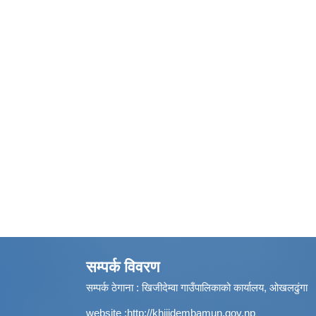
सम्पर्क विवरण
सम्पर्क ठेगाना : खिजीदेम्वा गाउँपालिकाको कार्यालय, ओखलढुंगा
website :
http://khijidembamun.gov.np