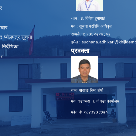
र
नाम
: ई. दिनेश हुमागाई
पद : सूचना प्रविधि अधिकृत
ाचार
सम्पर्क न: ९७६२२२४३०२
द /बोलपत्र सूचना
इमेल :
suchana.adhikari@khijidem
निर्देशिका
प्रवक्ता
रु
नामः पासाङ निमा शेर्पा
पदः वडाध्यक्ष ,६ नं वडा कार्यालय
फाेन नंः ९८४३४७८७७०