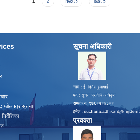
1
2
next ›
last »
ices
सूचना अधिकारी
​
ा
र
नाम
: ई. दिनेश हुमागाई
पद : सूचना प्रविधि अधिकृत
ाचार
सम्पर्क न: ९७६२२२४३०२
द /बोलपत्र सूचना
इमेल :
suchana.adhikari@khijidem
निर्देशिका
प्रवक्ता
रु