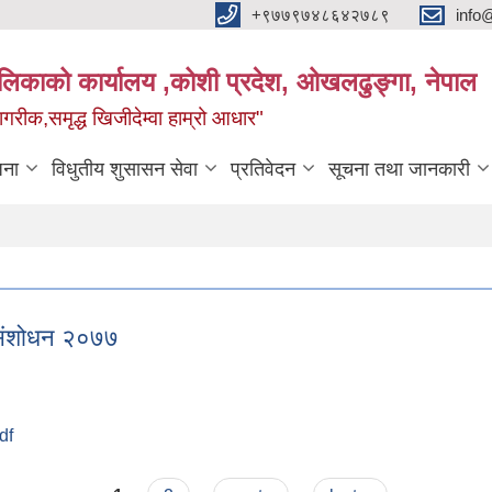
+९७७९७४८६४२७८९
info
यपालिकाको कार्यालय ,कोशी प्रदेश, ओखलढुङ्गा, नेपाल
ीक,समृद्ध खिजीदेम्वा हाम्रो आधार"
जना
विधुतीय शुसासन सेवा
प्रतिवेदन
सूचना तथा जानकारी
 स‌ंशोधन २०७७
df
थम स‌ंशोधन २०७७