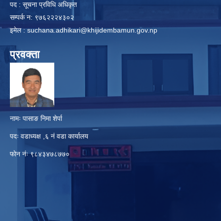
पद : सूचना प्रविधि अधिकृत
सम्पर्क न: ९७६२२२४३०२
इमेल :
suchana.adhikari@khijidembamun.gov.np
प्रवक्ता
नामः पासाङ निमा शेर्पा
पदः वडाध्यक्ष ,६ नं वडा कार्यालय
फाेन नंः ९८४३४७८७७०