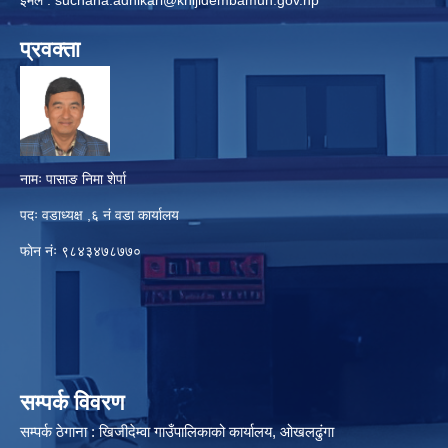
इमेल :
suchana.adhikari@khijidembamun.gov.np
प्रवक्ता
नामः पासाङ निमा शेर्पा
पदः वडाध्यक्ष ,६ नं वडा कार्यालय
फाेन नंः ९८४३४७८७७०
सम्पर्क विवरण
सम्पर्क ठेगाना : खिजीदेम्वा गाउँपालिकाको कार्यालय, ओखलढुंगा