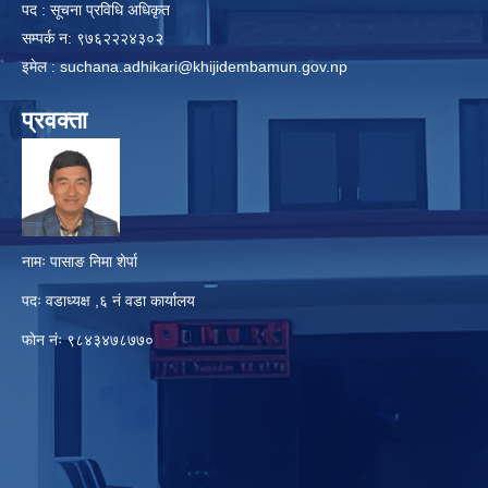
पद : सूचना प्रविधि अधिकृत
सम्पर्क न: ९७६२२२४३०२
इमेल :
suchana.adhikari@khijidembamun.gov.np
प्रवक्ता
नामः पासाङ निमा शेर्पा
पदः वडाध्यक्ष ,६ नं वडा कार्यालय
फाेन नंः ९८४३४७८७७०