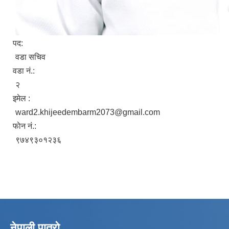
पद:
वडा सचिव
वडा नं.:
२
इमेल :
ward2.khijeedembarm2073@gmail.com
फाेन नं.:
९७४९३०१२३६
नेपाली पात्रो