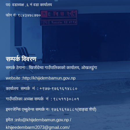
पदः वडाध्यक्ष ,६ नं वडा कार्यालय
फाेन नंः ९८४३४७८७७०
सम्पर्क विवरण
सम्पर्क ठेगाना : खिजीदेम्वा गाउँपालिकाको कार्यालय, ओखलढुंगा
website :
http://khijidembamun.gov.np
कार्यालय सम्पर्क नं : +९७७-९७६१६१४८८०
गाउँपालिका अध्यक्ष सम्पर्क नं : ९८५११३०८०१
इमरजेन्सि एम्बुलेन्स सम्पर्क न‌ः ९७६१६१४८८१(वाङ्डा शेर्पा)
इमेल :
info@khijidembamun.gov.np
/
khijeedembarm2073@gmail.com
/