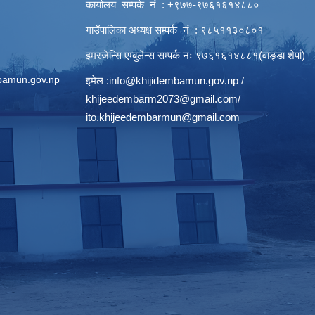
कार्यालय सम्पर्क नं : +९७७-९७६१६१४८८०
गाउँपालिका अध्यक्ष सम्पर्क नं : ९८५११३०८०१
इमरजेन्सि एम्बुलेन्स सम्पर्क न‌ः ९७६१६१४८८१(वाङ्डा शेर्पा)
bamun.gov.np
इमेल :
info@khijidembamun.gov.np
/
khijeedembarm2073@gmail.com
/
ito.khijeedembarmun@gmail.com