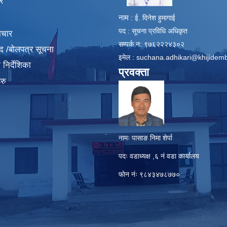
र
नाम
: ई. दिनेश हुमागाई
पद : सूचना प्रविधि अधिकृत
ाचार
सम्पर्क न: ९७६२२२४३०२
द /बोलपत्र सूचना
इमेल :
suchana.adhikari@khijidem
निर्देशिका
प्रवक्ता
रु
नामः पासाङ निमा शेर्पा
पदः वडाध्यक्ष ,६ नं वडा कार्यालय
फाेन नंः ९८४३४७८७७०