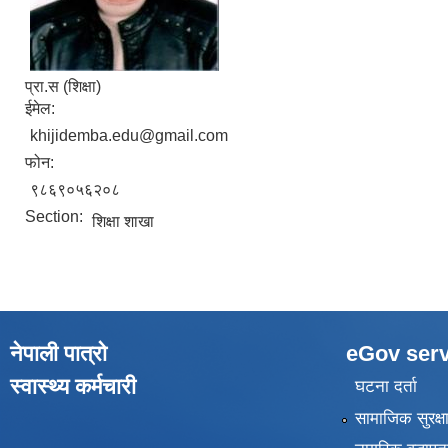
प्रा.स (शिक्षा)
ईमेल:
khijidemba.edu@gmail.com
फोन:
९८६९०५६२०८
Section:
शिक्षा शाखा
नेपाली पात्रो
eGov serv
स्वास्थ्य कर्मचारी
घटना दर्ता
सामाजिक सुरक्ष