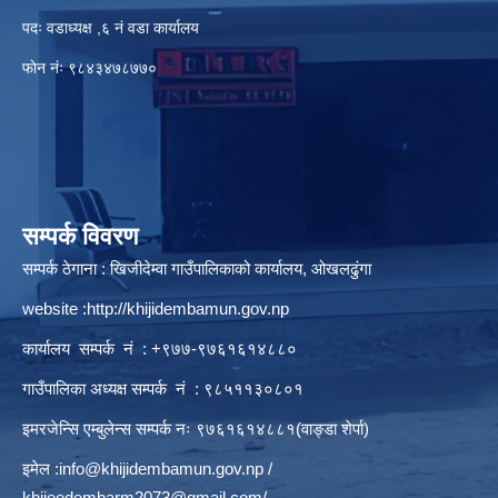
पदः वडाध्यक्ष ,६ नं वडा कार्यालय
फाेन नंः ९८४३४७८७७०
सम्पर्क विवरण
सम्पर्क ठेगाना : खिजीदेम्वा गाउँपालिकाको कार्यालय, ओखलढुंगा
website :
http://khijidembamun.gov.np
कार्यालय सम्पर्क नं : +९७७-९७६१६१४८८०
गाउँपालिका अध्यक्ष सम्पर्क नं : ९८५११३०८०१
इमरजेन्सि एम्बुलेन्स सम्पर्क न‌ः ९७६१६१४८८१(वाङ्डा शेर्पा)
इमेल :
info@khijidembamun.gov.np
/
khijeedembarm2073@gmail.com
/