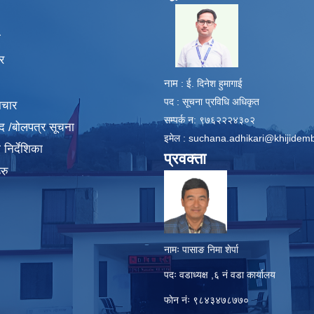
​
ा
र
नाम
: ई. दिनेश हुमागाई
पद : सूचना प्रविधि अधिकृत
ाचार
सम्पर्क न: ९७६२२२४३०२
द /बोलपत्र सूचना
इमेल :
suchana.adhikari@khijidem
निर्देशिका
प्रवक्ता
रु
नामः पासाङ निमा शेर्पा
पदः वडाध्यक्ष ,६ नं वडा कार्यालय
फाेन नंः ९८४३४७८७७०