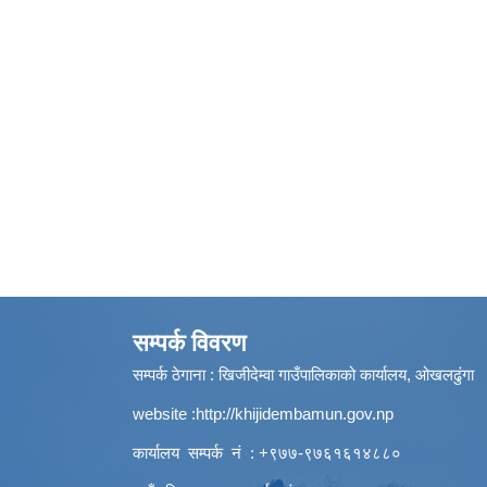
सम्पर्क विवरण
सम्पर्क ठेगाना : खिजीदेम्वा गाउँपालिकाको कार्यालय, ओखलढुंगा
website :
http://khijidembamun.gov.np
कार्यालय सम्पर्क नं : +९७७-९७६१६१४८८०