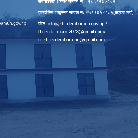
गाउँपालिका अध्यक्ष सम्पर्क नं : ९८५११३०८०१
इमरजेन्सि एम्बुलेन्स सम्पर्क न‌ः ९७६१६१४८८१(वाङ्डा शेर्पा)
bamun.gov.np
इमेल :
info@khijidembamun.gov.np
/
khijeedembarm2073@gmail.com
/
ito.khijeedembarmun@gmail.com