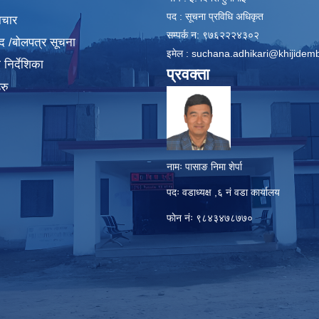
पद : सूचना प्रविधि अधिकृत
ाचार
सम्पर्क न: ९७६२२२४३०२
द /बोलपत्र सूचना
इमेल :
suchana.adhikari@khijidem
निर्देशिका
प्रवक्ता
रु
नामः पासाङ निमा शेर्पा
पदः वडाध्यक्ष ,६ नं वडा कार्यालय
फाेन नंः ९८४३४७८७७०