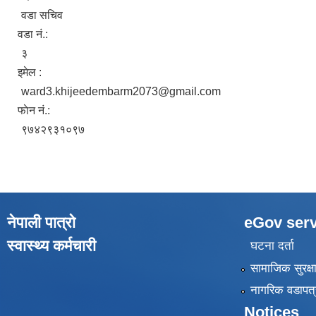
वडा सचिव
वडा नं.:
३
इमेल :
ward3.khijeedembarm2073@gmail.com
फाेन नं.:
९७४२९३१०९७
नेपाली पात्रो
eGov serv
स्वास्थ्य कर्मचारी
घटना दर्ता
सामाजिक सुरक्ष
नागरिक वडापत्
Notices