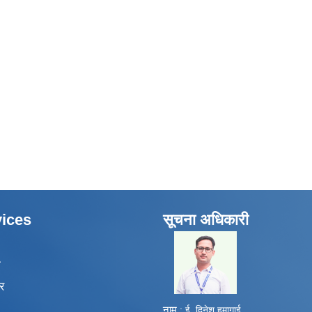
ices
सूचना अधिकारी
​
ा
र
नाम
: ई. दिनेश हुमागाई