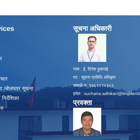
ices
सूचना अधिकारी
​
ा
र
नाम
: ई. दिनेश हुमागाई
पद : सूचना प्रविधि अधिकृत
ाचार
सम्पर्क न: ९७६२२२४३०२
द /बोलपत्र सूचना
इमेल :
suchana.adhikari@khijidem
निर्देशिका
प्रवक्ता
रु