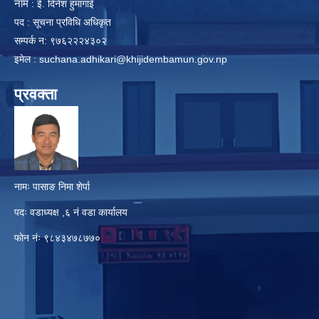
नाम
: ई. दिनेश हुमागाई
पद : सूचना प्रविधि अधिकृत
सम्पर्क न: ९७६२२२४३०२
इमेल :
suchana.adhikari@khijidembamun.gov.np
प्रवक्ता
नामः पासाङ निमा शेर्पा
पदः वडाध्यक्ष ,६ नं वडा कार्यालय
फाेन नंः ९८४३४७८७७०