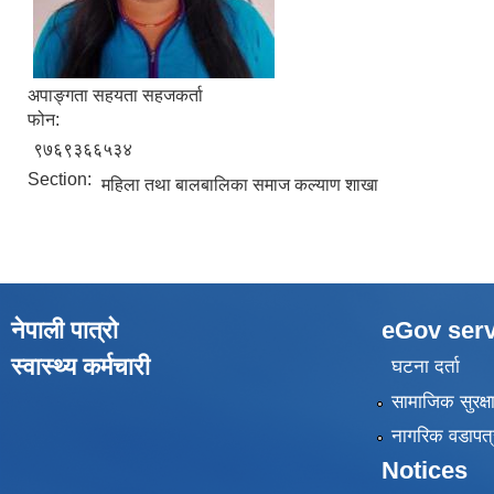
अपाङ्गता सहयता सहजकर्ता
फोन:
९७६९३६६५३४
Section:
महिला तथा बालबालिका समाज कल्याण शाखा
नेपाली पात्रो
eGov serv
स्वास्थ्य कर्मचारी
घटना दर्ता
सामाजिक सुरक्ष
नागरिक वडापत्
Notices