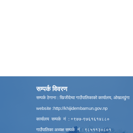
सम्पर्क विवरण
सम्पर्क ठेगाना : खिजीदेम्वा गाउँपालिकाको कार्यालय, ओखलढुंगा
website :
http://khijidembamun.gov.np
कार्यालय सम्पर्क नं : +९७७-९७६१६१४८८०
गाउँपालिका अध्यक्ष सम्पर्क नं : ९८५११३०८०१