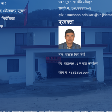
पद : सूचना प्रविधि अधिकृत
ाचार
सम्पर्क न: ९७६२२२४३०२
द /बोलपत्र सूचना
इमेल :
suchana.adhikari@khijidem
निर्देशिका
प्रवक्ता
रु
नामः पासाङ निमा शेर्पा
पदः वडाध्यक्ष ,६ नं वडा कार्यालय
फाेन नंः ९८४३४७८७७०