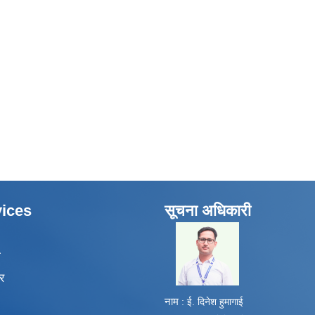
ices
सूचना अधिकारी
​
ा
र
नाम
: ई. दिनेश हुमागाई